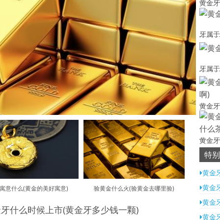
黄金牙
牙属于
牙属于
黄金牙
黄金牙
特别
黄金
黄金
寓意什么(黄金的美好寓意)
验黄金什么火(验黄金去哪里验)
黄金
牙什么时候上市(黄金牙多少钱一颗)
黄金