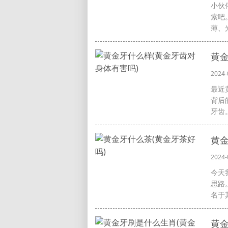
小伙
索吧
薄、
黄金
2024-
最近
背后
牙齿。
黄金
2024-
今天
思路
名于其
黄金